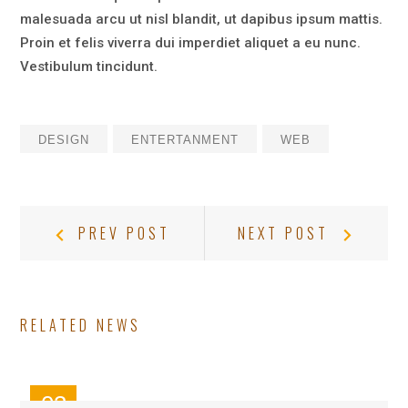
malesuada arcu ut nisl blandit, ut dapibus ipsum mattis.
Proin et felis viverra dui imperdiet aliquet a eu nunc.
Vestibulum tincidunt.
DESIGN
ENTERTANMENT
WEB
POST
Prev
Next
PREV POST
NEXT POST
Post:
Post:
NAVIGATION
RELATED NEWS
03